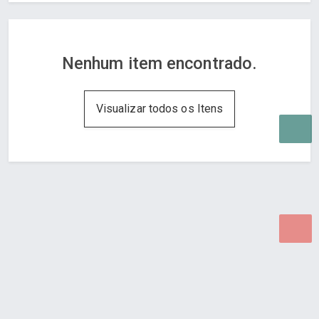
Nenhum item encontrado.
Visualizar todos os Itens
Desenvolvido por Poly Design
Cubo Guia -
www.cuboguia.com.br - Desenvolvimento de Sites e
Sistemas para WEB.
© 2026 ®
Política de Cookies