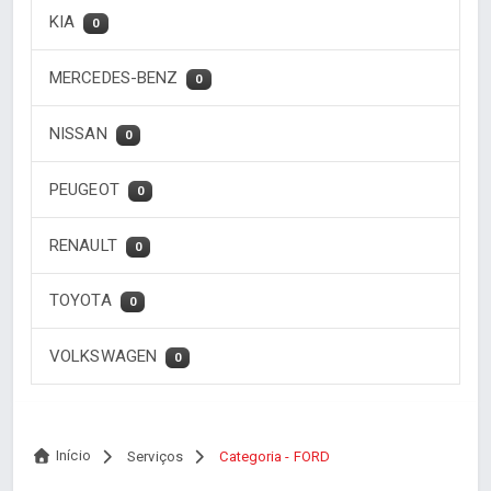
KIA
0
MERCEDES-BENZ
0
NISSAN
0
PEUGEOT
0
RENAULT
0
TOYOTA
0
VOLKSWAGEN
0
Início
Serviços
Categoria - FORD