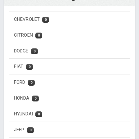
CHEVROLET
0
CITROEN
0
DODGE
0
FIAT
0
FORD
0
HONDA
0
HYUNDAI
0
JEEP
0