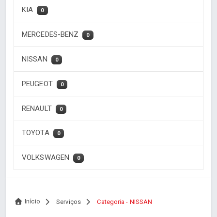
KIA
0
MERCEDES-BENZ
0
NISSAN
0
PEUGEOT
0
RENAULT
0
TOYOTA
0
VOLKSWAGEN
0
Início
Serviços
Categoria - NISSAN