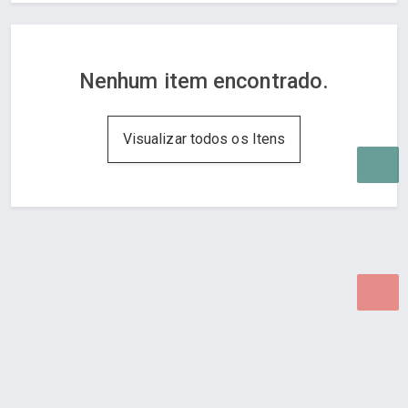
Nenhum item encontrado.
Visualizar todos os Itens
Desenvolvido por Poly Design
Cubo Guia -
www.cuboguia.com.br - Desenvolvimento de Sites e
Sistemas para WEB.
© 2026 ®
Política de Cookies