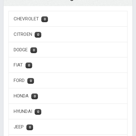
CHEVROLET
0
CITROEN
0
DODGE
0
FIAT
0
FORD
0
HONDA
0
HYUNDAI
0
JEEP
0