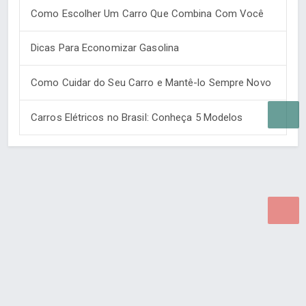
Como Escolher Um Carro Que Combina Com Você
Dicas Para Economizar Gasolina
Como Cuidar do Seu Carro e Mantê-lo Sempre Novo
Carros Elétricos no Brasil: Conheça 5 Modelos
Desenvolvido por Poly Design
Cubo Guia -
www.cuboguia.com.br - Desenvolvimento de Sites e
Sistemas para WEB.
© 2026 ®
Política de Cookies