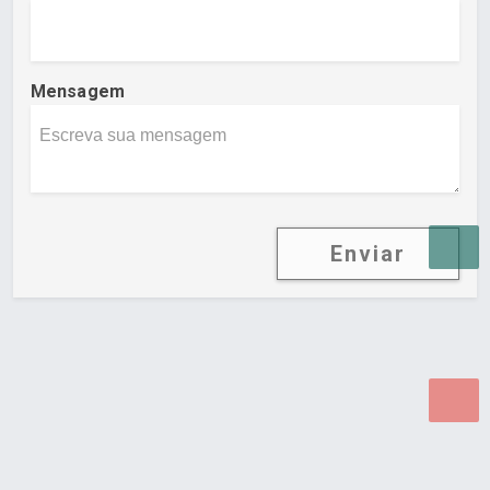
Mensagem
Enviar
Desenvolvido por Poly Design
Cubo Guia -
www.cuboguia.com.br - Desenvolvimento de Sites e
Sistemas para WEB.
© 2026 ®
Política de Cookies