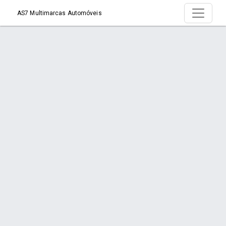
AS7 Multimarcas Automóveis
Produto >
Início
Produto
Orçamento via WhatsApp