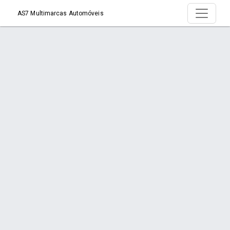
AS7 Multimarcas Automóveis
Produto >
Início
Produto
Orçamento via WhatsApp