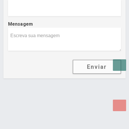
Mensagem
Enviar
Desenvolvido por Poly Design
Cubo Guia -
www.cuboguia.com.br - Desenvolvimento de Sites e
Sistemas para WEB.
© 2026 ®
Política de Cookies