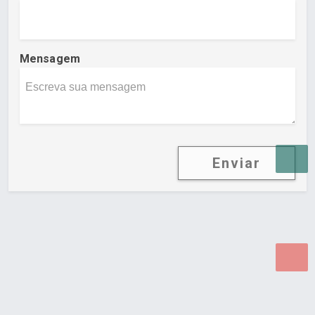
Mensagem
Enviar
Desenvolvido por Poly Design
Cubo Guia -
www.cuboguia.com.br - Desenvolvimento de Sites e
Sistemas para WEB.
© 2026 ®
Política de Cookies