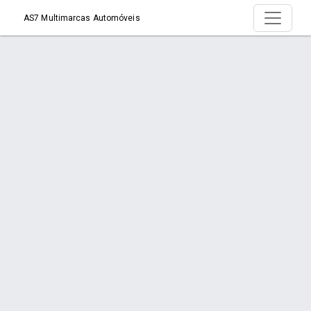
AS7 Multimarcas Automóveis
Produto >
Início
Produto
Orçamento via WhatsApp