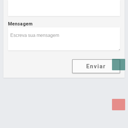
Mensagem
Enviar
Desenvolvido por Poly Design
Cubo Guia -
www.cuboguia.com.br - Desenvolvimento de Sites e
Sistemas para WEB.
© 2026 ®
Política de Cookies