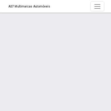
AS7 Multimarcas Automóveis
Produto >
Início
Produto
Orçamento via WhatsApp