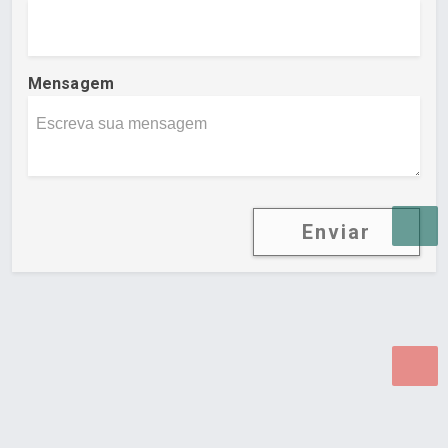
Mensagem
Enviar
Desenvolvido por Poly Design
Cubo Guia -
www.cuboguia.com.br - Desenvolvimento de Sites e
Sistemas para WEB.
© 2026 ®
Política de Cookies