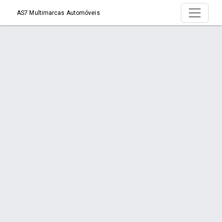
AS7 Multimarcas Automóveis
Produto >
Início
Produto
Orçamento via WhatsApp